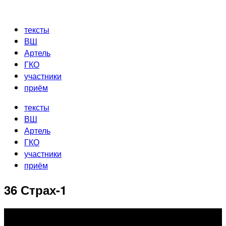
Перейти
к
тексты
содержимому
ВШ
Артель
ГКО
участники
приём
тексты
ВШ
Артель
ГКО
участники
приём
36 Страх-1