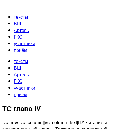
Перейти
к
тексты
содержимому
ВШ
Артель
ГКО
участники
приём
тексты
ВШ
Артель
ГКО
участники
приём
ТС глава IV
[vc_row][vc_column][vc_column_text]ПА-читание и
толкование 4-ой главы «Толкования сновидений»