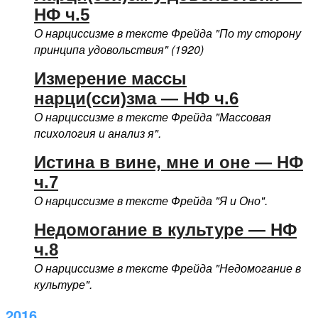
НФ ч.5
О нарциссизме в тексте Фрейда "По ту сторону
принципа удовольствия" (1920)
Измерение массы
нарци(сси)зма — НФ ч.6
О нарциссизме в тексте Фрейда "Массовая
психология и анализ я".
Истина в вине, мне и оне — НФ
ч.7
О нарциссизме в тексте Фрейда "Я и Оно".
Недомогание в культуре — НФ
ч.8
О нарциссизме в тексте Фрейда "Недомогание в
культуре".
2016