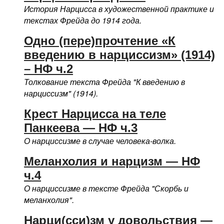
История Нарцисса в художественной практике и
текстах Фрейда до 1914 года.
Одно (пере)прочтение «К
введению в нарциссизм» (1914)
– НФ ч.2
Толкование текста Фрейда "К введению в
нарциссизм" (1914).
Крест Нарцисса на теле
Панкеева — НФ ч.3
О нарциссизме в случае человека-волка.
Меланхолия и нарцизм — НФ
ч.4
О нарциссизме в тексте Фрейда "Скорбь и
меланхолия".
Нарци(сси)зм у довольствия —