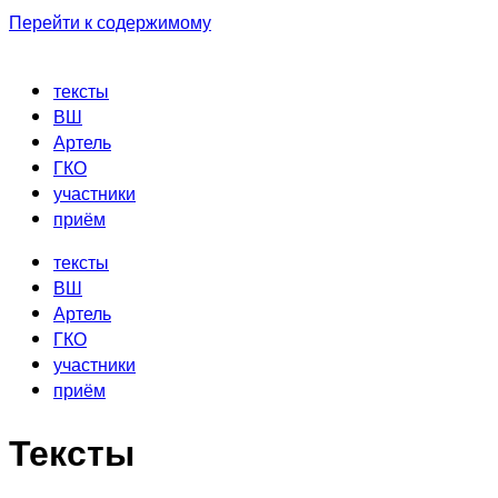
Перейти к содержимому
тексты
ВШ
Артель
ГКО
участники
приём
тексты
ВШ
Артель
ГКО
участники
приём
Тексты