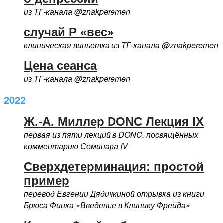
из ТГ-канала @znakperemen
случай Р «вес»
клиническая виньетка из ТГ-канала @znakperemen
Цена сеанса
из ТГ-канала @znakperemen
2022
Ж.-А. Миллер DONC Лекция IX
первая из пяти лекций в DONC, посвящённых
комментарию Семинара IV
Сверхдетерминация: простой
пример
перевод Евгении Дядичкиной отрывка из книги
Брюса Финка «Введение в Клинику Фрейда»