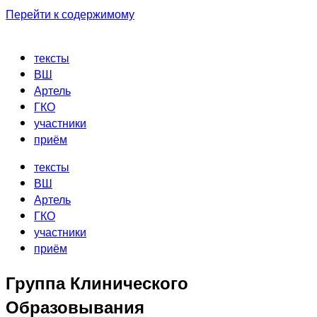
Перейти к содержимому
тексты
ВШ
Артель
ГКО
участники
приём
тексты
ВШ
Артель
ГКО
участники
приём
Группа Клинического
Образовывания