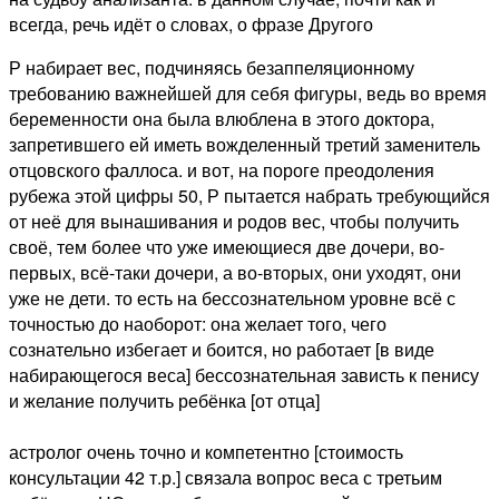
всегда, речь идёт о словах, о фразе Другого
Р набирает вес, подчиняясь безаппеляционному
требованию важнейшей для себя фигуры, ведь во время
беременности она была влюблена в этого доктора,
запретившего ей иметь вожделенный третий заменитель
отцовского фаллоса. и вот, на пороге преодоления
рубежа этой цифры 50, Р пытается набрать требующийся
от неё для вынашивания и родов вес, чтобы получить
своё, тем более что уже имеющиеся две дочери, во-
первых, всё-таки дочери, а во-вторых, они уходят, они
уже не дети. то есть на бессознательном уровне всё с
точностью до наоборот: она желает того, чего
сознательно избегает и боится, но работает [в виде
набирающегося веса] бессознательная зависть к пенису
и желание получить ребёнка [от отца]
астролог очень точно и компетентно [стоимость
консультации 42 т.р.] связала вопрос веса с третьим