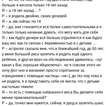
больше я весила только 19 лет назад
Я – а 19 лет назад …?
Р – я родила двойню, своих дочерей
Я – а, им сейчас по 19
Р – да, они становятся всё более самостоятельными и я
только-только начинаю думать, что могу жить для себя
Я – как-будто дочери всё больше отдаляются и как-будто
ваш вес как-то связан с беременностью и с детьми …
Р – астролог сказала мне, что в ближайший год, до 50 лет,
у меня большой риск залететь и родить ещё одного
ребёнка, и другая врач на обследовании удивилась: «оу!
какая у Вас хорошая яйцеклетка!». но я совсем этого не
хочу [вот оно и желание! просто спрятанное за
отрицанием с помощью частицы «не»], до тех пор пока я
не родила, я и представить себе не могла, что с детьми
настолько тяжело
Я – то есть с помощью набранного веса Вы делаете себя
менее привлекательной?
Р – да, точно! мне кажется, сейчас я урод и залететь шанс