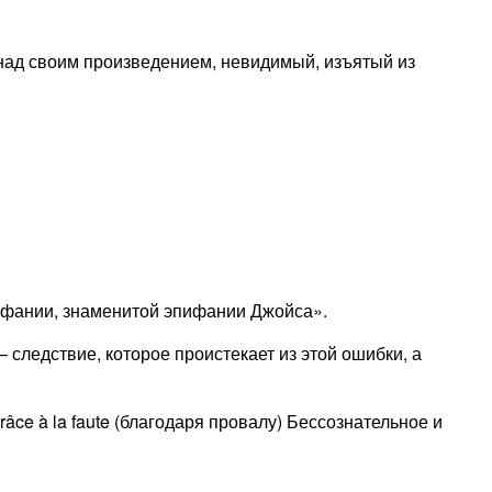
ли над своим произведением, невидимый, изъятый из
эпифании, знаменитой эпифании Джойса».
ия] – следствие, которое проистекает из этой ошибки, а
râce à la faute (благодаря провалу) Бессознательное и