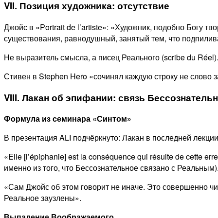
VII. Позиция художника: отсутствие
Джойс в «Portrait de l’artiste»: «Художник, подобно Богу
существования, равнодушный, занятый тем, что подпилива
Не выразитель смысла, а писец Реального (scribe du Réel).
Стивен в Stephen Hero «сочинял каждую строку не слово за
VIII. Лакан об эпифании: связь Бессознатель
Формула из семинара «Синтом»
В презентация ALI подчёркнуто: Лакан в последней лекци
«Elle [l’épiphanie] est la conséquence qui résulte de cette e
именно из того, что Бессознательное связано с Реальным)
«Сам Джойс об этом говорит не иначе. Это совершенно чита
Реальное заузлены».
Выпадение Воображаемого