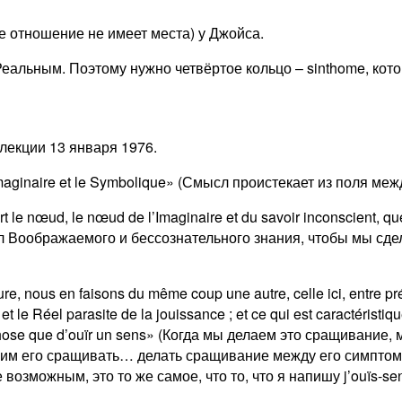
ое отношение не имеет места) у Джойса.
альным. Поэтому нужно четвёртое кольцо – sinthome, кот
лекции 13 января 1976.
l’Imaginaire et le Symbolique» (Смысл проистекает из поля
 le nœud, le nœud de l’Imaginaire et du savoir inconscient, que
зел Воображаемого и бессознательного знания, чтобы мы сде
 nous en faisons du même coup une autre, celle ici, entre pré
le Réel parasite de la jouissance ; et ce qui est caractéristique
e chose que d’ouïr un sens» (Когда мы делаем это сращивани
учим его сращивать… делать сращивание между его симпто
озможным, это то же самое, что то, что я напишу j’ouïs-se