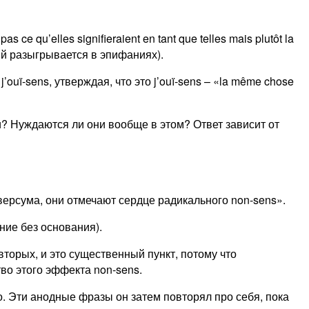
 qu’elles signifieraient en tant que telles mais plutôt la
рый разыгрывается в эпифаниях).
ouï-sens, утверждая, что это j’ouï-sens – «la même chose
 Нуждаются ли они вообще в этом? Ответ зависит от
иверсума, они отмечают сердце радикального non-sens».
ние без основания).
торых, и это существенный пункт, потому что
о этого эффекта non-sens.
. Эти анодные фразы он затем повторял про себя, пока