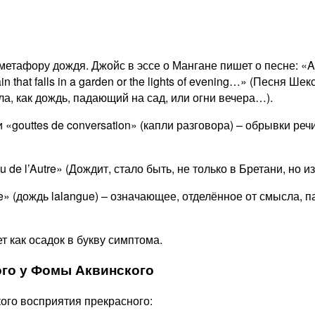
т метафору дождя. Джойс в эссе о Мангане пишет о песне: «A 
rain that falls in a garden or the lights of evening…» (Песня
ла, как дождь, падающий на сад, или огни вечера…).
«gouttes de conversation» (капли разговора) – обрывки ре
ieu de l’Autre» (Дождит, стало быть, не только в Бретани, но и
gue» (дождь lalangue) – означающее, отделённое от смысла,
ет как осадок в букву симптома.
ного у Фомы Аквинского
кого восприятия прекрасного: