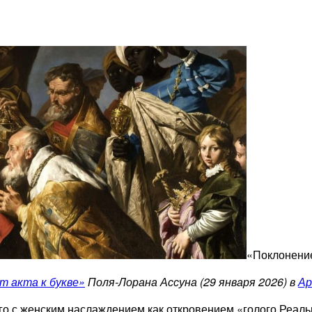
«Поклонени
т акта к букве»
Поля-Лорана Ассуна (29 января 2026) в
Ар
го с женским наслаждением как откровением «голого Реаль