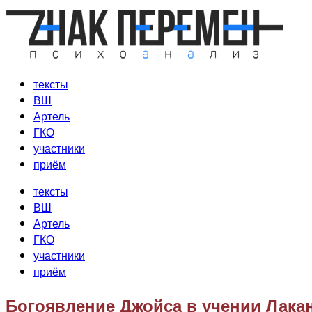
Перейти
к
содержимому
тексты
ВШ
Артель
ГКО
участники
приём
тексты
ВШ
Артель
ГКО
участники
приём
Богоявление Джойса в учении Лака