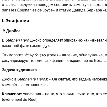
отсылка послужила поводом составить заметку с нескольк
dans les Épiphanies de Joyce» и статью Давида Бернара «La l
I. Эпифания
У Джойса
В
Stephen
Hero
Джойс определяет эпифанию как «внезапн
памятной фазе самого духа».
Этимология: ἐπιφάνεια (греч.) – явление, обнаружение,
секуляризирует термин: эпифания – откровение не Бога, 
Задача художника
Джойс в
Stephen
le
H
éros
: « Он считал, что задача челов
мимолётные мгновения».
Ключевое:
эпифания – не то, что значит нечто, а то, что е
(événement du Réel).