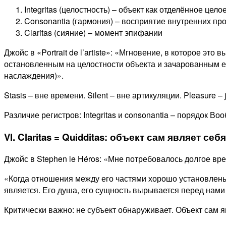
Integritas (целостность) – объект как отделённое цело
Consonantia (гармония) – восприятие внутренних пр
Claritas (сияние) – момент эпифании
Джойс в «Portrait de l’artiste»: «Мгновение, в которое эт
остановленным на целостности объекта и зачарованным е
наслаждения)».
Stasis – вне времени. Silent – вне артикуляции. Pleasure – 
Различие регистров: Integritas и consonantia – порядок В
VI. Claritas = Quidditas: объект сам являет себя
Джойс в Stephen le Héros: «Мне потребовалось долгое вре
«Когда отношения между его частями хорошо установлены,
является. Его душа, его сущность вырывается перед нами 
Критически важно: не субъект обнаруживает. Объект сам я