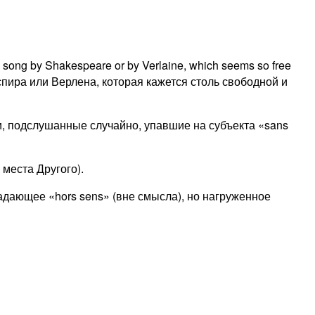
song by Shakespeare or by Verlaine, which seems so free
 Шекспира или Верлена, которая кажется столь свободной и
чи, подслушанные случайно, упавшие на субъекта «sans
з места Другого).
 падающее «hors sens» (вне смысла), но нагруженное