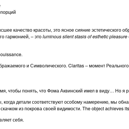
е
опорций
о высшее качество красоты, это ясное сияние эстетического 
го гармонией, – это
luminous
silent
stasis
of
esthetic
pleasure
jouissance.
оображаемого и Символического. Claritas – момент Реального
мя, чтобы понять, что Фома Аквинский имел в виду… Но я р
 когда детали соответствуют особому намерению, мы обнару
скачком из покрова своей видимости. The object achieves i
вляет себя.