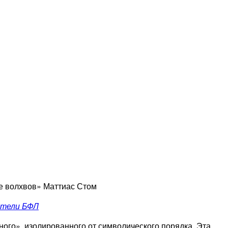
е волхвов» Маттиас Стом
тели БФЛ
ного», изолированного от символического порядка. Эта