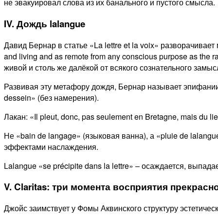
не эвакуировал слова из их банального и пустого смысла.
IV. Дождь lalangue
Давид Бернар в статье «La lettre et la voix» разворачивае
and living and as remote from any conscious purpose as the 
живой и столь же далёкой от всякого сознательного замыс
Развивая эту метафору дождя, Бернар называет эпифании 
dessein» (без намерения).
Лакан: «Il pleut, donc, pas seulement en Bretagne, mais du l
Не «bain de langage» (языковая ванна), а «pluie de lalan
эффектами наслаждения.
Lalangue «se précipite dans la lettre» – осаждается, выпада
V. Claritas: три момента восприятия прекрас
Джойс заимствует у Фомы Аквинского структуру эстетичес