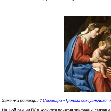
Заметка по лекции 7
Семинара «Тревога сексуального: о
На 7-ой лекции ПЛА коснулся понятия эпифании, связав е