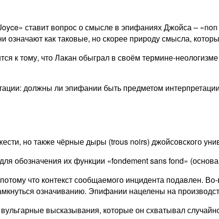
yce» ставит вопрос о смысле в эпифаниях Джойса – «non pas ce
то они означают как таковые, но скорее природу смысла, кото
тся к тому, что Лакан обыграл в своём термине-неологизме j’
ации: должны ли эпифании быть предметом интерпретации?
жести, но также чёрные дыры (trous noirs) джойсовского ун
для обозначения их функции «fondement sans fond» (основа
потому что контекст сообщаемого инцидента подавлен. Во-в
мкнуться означиванию. Эпифании нацелены на производств
 вульгарные высказывания, которые он схватывал случайно