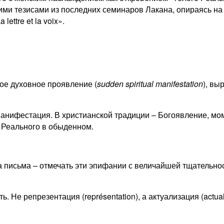
ими тезисами из последних семинаров Лакана, опираясь на
ettre et la voix».
ое духовное проявление (
sudden
spiritual
manifestation
), вы
 манифестация. В христианской традиции – Богоявление, м
а Реального в обыденном.
ека письма – отмечать эти эпифании с величайшей тщательн
сть. Не репрезентация (représentation), а актуализация (actu