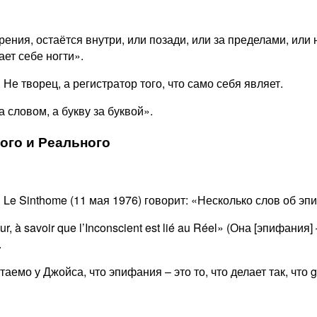
 творения, остаётся внутри, или позади, или за пределами, и
ет себе ногти».
 Не творец, а регистратор того, что само себя являет.
 словом, а букву за буквой».
ного и Реального
и Le Sinthome (11 мая 1976) говорит: «Несколько слов об 
rreur, à savoir que l’Inconscient est lié au Réel» (Она [эпифан
.
емо у Джойса, что эпифания – это то, что делает так, что g