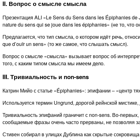
II. Вопрос о смысле смысла
Презентация ALI «Le Sens du Sens dans les Épiphanies de Jo
nature du sens qui se joue dans les épiphanies» (не то, ч
Предлагается, что тип смысла, о котором идёт речь, относи
que d’ouïr un sens» (то же самое, что слышать смысл).
Вопрос о смысле «смысла» вызывает вопрос об интерпрет
того, с каким типом смысла мы имеем дело.
III. Тривиальность и non-sens
Катрин Мийо с статье «Épiphanies»: эпифании – «центр тя
Используется термин Ungrund, дорогой рейнской мистике, 
Тривиальность эпифаний граничит с non-sens. Во-первых, 
сообщаемые фразы очень часто прерваны, не позволяя за
Стивен собирал в улицах Дублина как скрытые сокровища