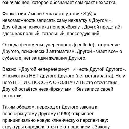
означающее, которое обозначает сам факт нехватки.
Форклюзия Имени-Отца = отсутствие S(Ⱥ) =
невозможность записать саму нехватку в Другом =
Другой для психотика неперечёркнут. Другой предстаёт
здесь как полный, тотальный, преследующий.
Отсюда феномены: уверенность (certitude), вторжение
Другого, психический автоматизм. Другой «знает всё» о
субъекте, нет загадки желания Другого.
Важно: «Другой неперечёркнут» ≠ «есть Другой Другого».
У психотика НЕТ Другого Другого (нет метагаранта). Но у
него НЕТ И СПОСОБА ОБОЗНАЧИТЬ это отсутствие.
Другой остаётся незачёркнутым = без записи своей
нехватки
Таким образом, переход от Другого закона к
перечёркнутому Другому (1960) открывает
принципиально новую клиническую перспективу:
структуры определяются не отношением к Закону