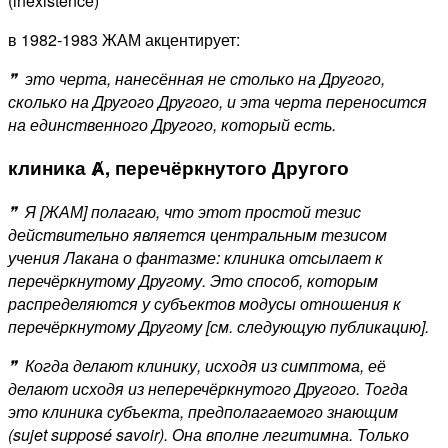
(inexistence)
в 1982-1983 ЖАМ акцентирует:
❞ это черта, нанесённая не столько на Другого,
сколько на Другого Другого, и эта черта переносится
на единственного Другого, который есть.
клиника Ⱥ, перечёркнутого Другого
❞ Я [ЖАМ] полагаю, что этот простой тезис
действительно является центральным тезисом
учения Лакана о фантазме: клиника отсылает к
перечёркнутому Другому. Это способ, которым
распределяются у субъектов модусы отношения к
перечёркнутому Другому [см. следующую публикацию].
❞ Когда делают клинику, исходя из симптома, её
делают исходя из неперечёркнутого Другого. Тогда
это клиника субъекта, предполагаемого знающим
(sujet
suppos
é savoir
). Она вполне легитимна. Только