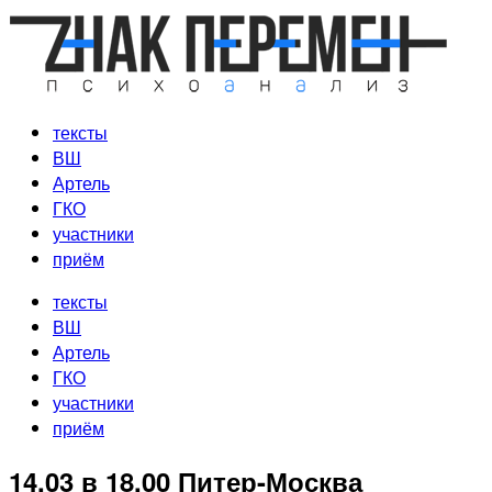
Перейти
к
содержимому
тексты
ВШ
Артель
ГКО
участники
приём
тексты
ВШ
Артель
ГКО
участники
приём
14.03 в 18.00 Питер-Москва