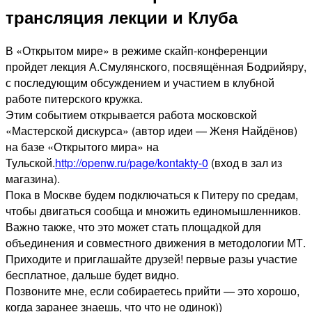
трансляция лекции и Клуба
В «Открытом мире» в режиме скайп-конференции
пройдет лекция А.Смулянского, посвящённая Бодрийяру,
с последующим обсуждением и участием в клубной
работе питерского кружка.
Этим событием открывается работа московской
«Мастерской дискурса» (автор идеи — Женя Найдёнов)
на базе «Открытого мира» на
Тульской.
http://openw.ru/page/kontakty-0
(вход в зал из
магазина).
Пока в Москве будем подключаться к Питеру по средам,
чтобы двигаться сообща и множить единомышленников.
Важно также, что это может стать площадкой для
объединения и совместного движения в методологии МТ.
Приходите и приглашайте друзей! первые разы участие
бесплатное, дальше будет видно.
Позвоните мне, если собираетесь прийти — это хорошо,
когда заранее знаешь, что что не одинок))