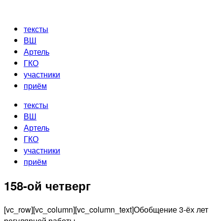
Перейти
к
тексты
содержимому
ВШ
Артель
ГКО
участники
приём
тексты
ВШ
Артель
ГКО
участники
приём
158-ой четверг
[vc_row][vc_column][vc_column_text]Обобщение 3-ёх лет
регулярной работы.