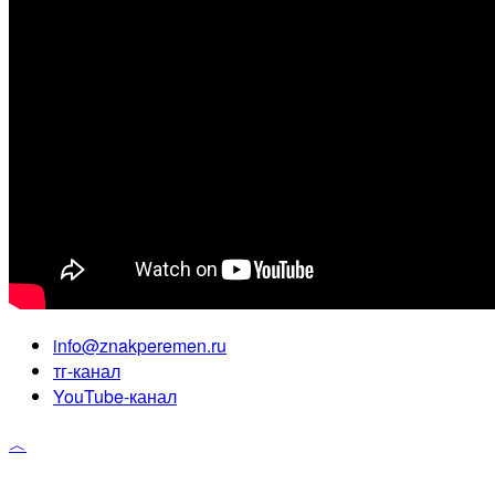
info@znakperemen.ru
тг-канал
YouTube-канал
︿