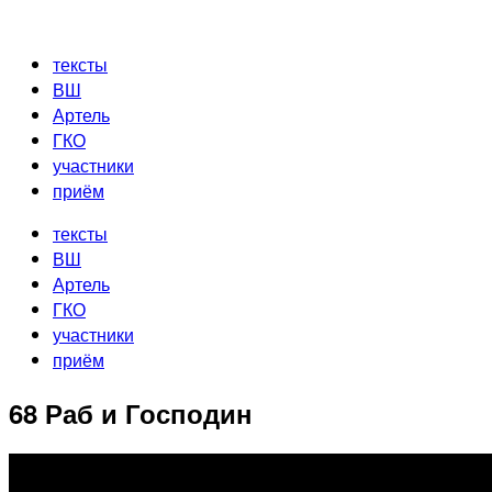
Перейти
к
тексты
содержимому
ВШ
Артель
ГКО
участники
приём
тексты
ВШ
Артель
ГКО
участники
приём
68 Раб и Господин