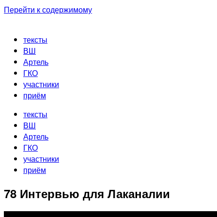
Перейти к содержимому
тексты
ВШ
Артель
ГКО
участники
приём
тексты
ВШ
Артель
ГКО
участники
приём
78 Интервью для Лаканалии