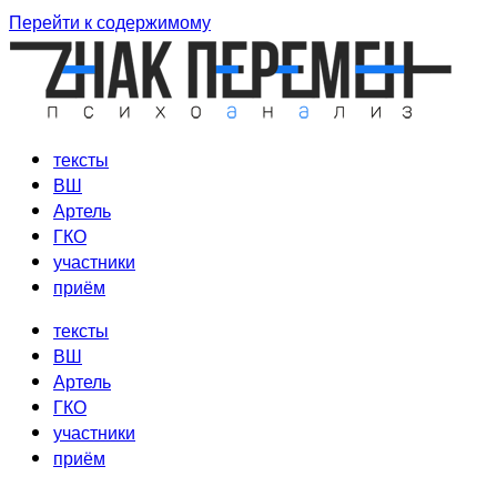
Перейти к содержимому
тексты
ВШ
Артель
ГКО
участники
приём
тексты
ВШ
Артель
ГКО
участники
приём