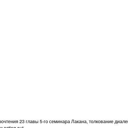
прочтения 23 главы 5-го семинара Лакана, толкование диале
 acting aut