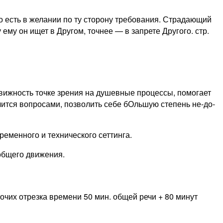
то есть в желании по ту сторону требования. Страдающий
му он ищет в Другом, точнее — в запрете Другого. стр.
вижность точке зрения на душевные процессы, помогает
чится вопросами, позволить себе бОльшую степень не-до-
еменного и технического сеттинга.
 общего движения.
бочих отрезка времени 50 мин. общей речи + 80 минут