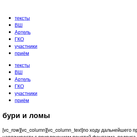
Перейти
к
тексты
содержимому
ВШ
Артель
ГКО
участники
приём
тексты
ВШ
Артель
ГКО
участники
приём
бури и ломы
[vc_row][vc_column][vc_column_text]по ходу дальнейшего 
навязчивости с привлечением понятий фантазма, подвига и