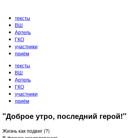
Перейти
к
тексты
содержимому
ВШ
Артель
ГКО
участники
приём
тексты
ВШ
Артель
ГКО
участники
приём
"Доброе утро, последний герой!"
Жизнь как подвиг (?)
В фокусе исследования