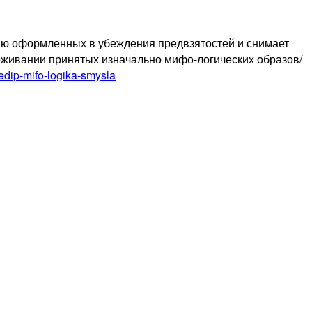
нию оформленных в убеждения предвзятостей и снимает
роживании принятых изначально мифо-логических образов/
/edip-mifo-logika-smysla