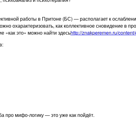
ктивной работы в Притоне (БС) — располагает к ослабле
можно охарактеризовать, как коллективное сновидение в п
е «как это» можно найти здесь
http://znakperemen.ru/content
в:
ба про мифо-логику — это уже как пойдёт.