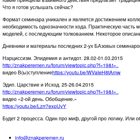
Что я готов услышать сейчас?
Формат семинара уникален и является достижением колле
необходимость однозначности хода. Практическую часть 
моделей, с последующим толкованием. Некоторое описани
Дневники и материалы последних 2-ух БАзовых семинаро
Нарциссизм. Эпидемия и антидот. 28.02-01.03.2015
http://znakperemen.ru/forum/viewtopic.php?f=19&t=..
видео В(ы)ступление
https://youtu.be/WVaIeH8tAmw
Эдип. Царствие и Исход. 25-26.04.2015
http://znakperemen.ru/forum/viewtopic.php?f=19&t=..
видео «2-ой день. Обобщение.»
https://youtu.be/Lzrr7expUvY
Будет 2 процесса. Один про миф, другой про логику. Или о
info@znakperemen.ru