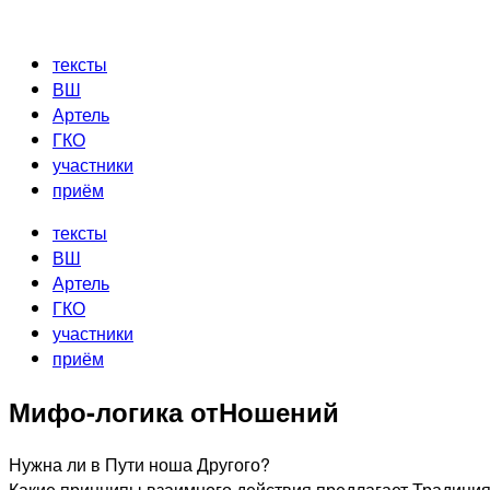
Перейти
к
тексты
содержимому
ВШ
Артель
ГКО
участники
приём
тексты
ВШ
Артель
ГКО
участники
приём
Мифо-логика отНошений
Нужна ли в Пути ноша Другого?
Какие принципы взаимного действия предлагает Традиция