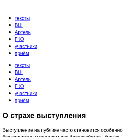
Перейти
к
тексты
содержимому
ВШ
Артель
ГКО
участники
приём
тексты
ВШ
Артель
ГКО
участники
приём
О страхе выступления
Выступление на публике часто становится особенно
благоприятным поводом для беспокойства. Иногда