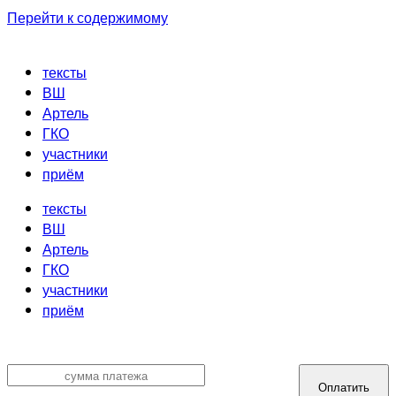
Перейти к содержимому
тексты
ВШ
Артель
ГКО
участники
приём
тексты
ВШ
Артель
ГКО
участники
приём