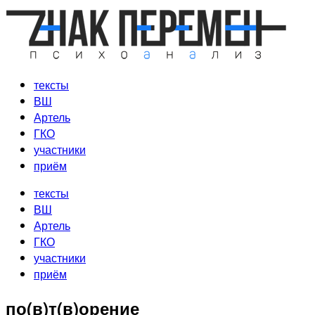
Перейти
к
содержимому
тексты
ВШ
Артель
ГКО
участники
приём
тексты
ВШ
Артель
ГКО
участники
приём
по(в)т(в)орение