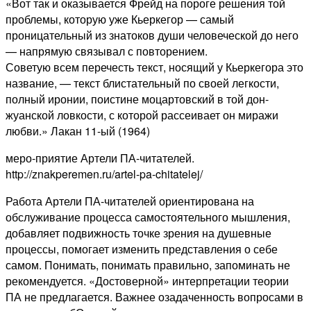
«Вот так и оказывается Фрейд на пороге решения той
проблемы, которую уже Кьеркегор — самый
проницательный из знатоков души человеческой до него
— напрямую связывал с повторением.
Советую всем перечесть текст, носящий у Кьеркегора это
название, — текст блистательный по своей легкости,
полный иронии, поистине моцартовский в той дон-
жуанской ловкости, с которой рассеивает он миражи
любви.» Лакан 11-ый (1964)
меро-приятие Артели ПА-читателей.
http://znakperemen.ru/artel-pa-chitatelej/
Работа Артели ПА-читателей ориентирована на
обслуживание процесса самостоятельного мышления,
добавляет подвижность точке зрения на душевные
процессы, помогает изменить представления о себе
самом. Понимать, понимать правильно, запоминать не
рекомендуется. «Достоверной» интерпретации теории
ПА не предлагается. Важнее озадаченность вопросами в