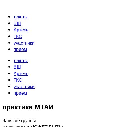
Перейти
к
тексты
содержимому
ВШ
Артель
ГКО
участники
приём
тексты
ВШ
Артель
ГКО
участники
приём
практика МТАИ
Занятие группы
в программе МОЖЕТ БЫТЬ: