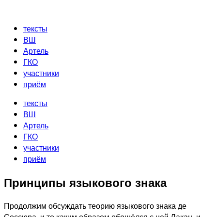
Перейти
к
тексты
содержимому
ВШ
Артель
ГКО
участники
приём
тексты
ВШ
Артель
ГКО
участники
приём
Принципы языкового знака
Продолжим обсуждать теорию языкового знака де
Соссюра, и то каким образом обошёлся с ней Лакан, и