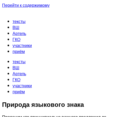
Перейти к содержимому
тексты
ВШ
Артель
ГКО
участники
приём
тексты
ВШ
Артель
ГКО
участники
приём
Природа языкового знака
Проясним что принципиально важного предложил де