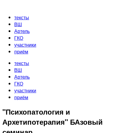
Перейти
к
тексты
содержимому
ВШ
Артель
ГКО
участники
приём
тексты
ВШ
Артель
ГКО
участники
приём
"Психопатология и
Архетипотерапия" БАзовый
семинар