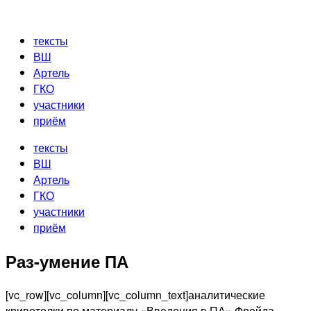
Перейти
к
тексты
содержимому
ВШ
Артель
ГКО
участники
приём
тексты
ВШ
Артель
ГКО
участники
приём
Раз-умение ПА
[vc_row][vc_column][vc_column_text]аналитические
кривотолки по материалу «Введения в ПА» Фрейда