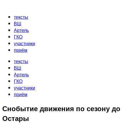
Перейти
к
тексты
содержимому
ВШ
Артель
ГКО
участники
приём
тексты
ВШ
Артель
ГКО
участники
приём
Снобытие движения по сезону до
Остары