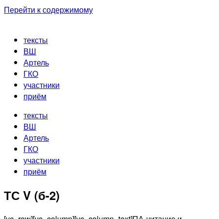
Перейти к содержимому
тексты
ВШ
Артель
ГКО
участники
приём
тексты
ВШ
Артель
ГКО
участники
приём
ТС V (б-2)
[vc_row][vc_column][vc_column_text]ПА-читание и