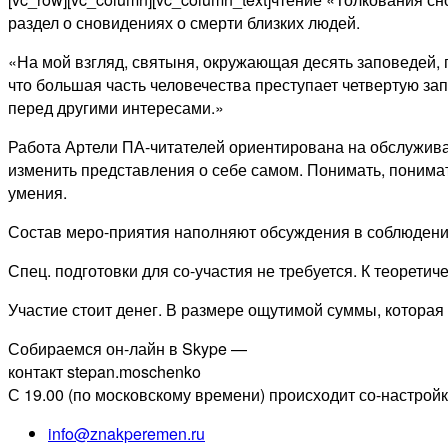
раздел о сновидениях о смерти близких людей.
«На мой взгляд, святыня, окружающая десять заповедей,
что большая часть человечества преступает четвертую зап
перед другими интересами.»
Работа Артели ПА-читателей ориентирована на обслужив
изменить представления о себе самом. Понимать, понимат
умения.
Состав меро-приятия наполняют обсуждения в соблюдении
Спец. подготовки для со-участия не требуется. К теорети
Участие стоит денег. В размере ощутимой суммы, которая
Собираемся он-лайн в Skype —
контакт stepan.moschenko
С 19.00 (по московскому времени) происходит со-настройка 
info@znakperemen.ru