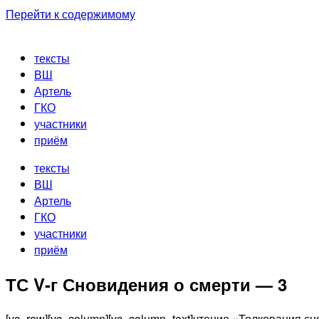
Перейти к содержимому
тексты
ВШ
Артель
ГКО
участники
приём
тексты
ВШ
Артель
ГКО
участники
приём
ТС V-г Сновидения о смерти — 3
[vc_row][vc_column][vc_column_text]чтение «Толкования 