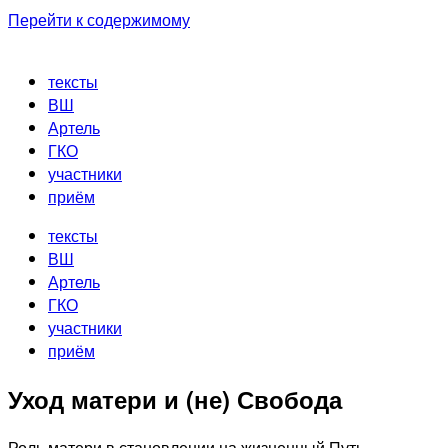
Перейти к содержимому
тексты
ВШ
Артель
ГКО
участники
приём
тексты
ВШ
Артель
ГКО
участники
приём
Уход матери и (не) Свобода
Роль матери в становлении на жизненный Путь.