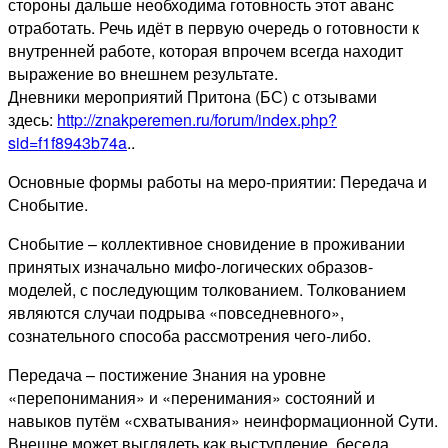
стороны дальше необходима готовность этот аванс
отработать. Речь идёт в первую очередь о готовности к
внутренней работе, которая впрочем всегда находит
выражение во внешнем результате.
Дневники мероприятий Притона (БС) с отзывами
здесь:
http://znakperemen.ru/forum/index.php?
sid=f1f8943b74a
..
Основные формы работы на меро-приятии: Передача и
Снобытие.
Снобытие – коллективное сновидение в проживании
принятых изначально мифо-логических образов-
моделей, с последующим толкованием. Толкованием
являются случаи подрыва «повседневного»,
сознательного способа рассмотрения чего-либо.
Передача – постижение Знания на уровне
«перепонимания» и «перенимания» состояний и
навыков путём «схватывания» неинформационной Cути.
Внешне может выглядеть как выступление, беседа,