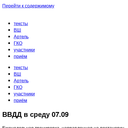
Перейти к содержимому
тексты
ВШ
Артель
ГКО
участники
приём
тексты
ВШ
Артель
ГКО
участники
приём
ВВДД в среду 07.09
Еженедельная тренировка, направленная на постановку