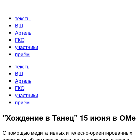
Перейти
к
тексты
содержимому
ВШ
Артель
ГКО
участники
приём
тексты
ВШ
Артель
ГКО
участники
приём
"Хождение в Танец" 15 июня в ОМе
С помощью медитативных и телесно-ориентированных
практик мы будем раскрывать опыт движения в теле и