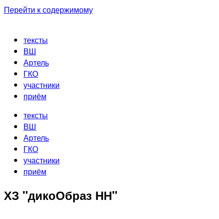
Перейти к содержимому
тексты
ВШ
Артель
ГКО
участники
приём
тексты
ВШ
Артель
ГКО
участники
приём
ХЗ "дикоОбраз НН"