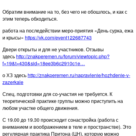
Обратим внимание на то, без чего не обошлось, и как с
этим теперь обходиться.
работа на последействии меро-приятия «День сурка, ежа
и крысы»
https://vk.com/event122687743
Двери открыты и для не участников. Отзывы
здесь
http://znakperemen.ru/forum/viewtopic.php?
f=19&t=430&sid=18ee3b6c2910c1e…
о ХЗ здесь
http://znakperemen.ru/napravlenie/hozhdenie-v-
zazerkale
Спец. подготовки для со-участия не требуется. К
теоретической практике группы можно приступить на
любом участке общего движения.
С 19.00 до 19.30 происходит сонастройка (работа с
вниманием и воображением в теле и пространстве). Это
регулярная практика Притона (ЦН), которую можно