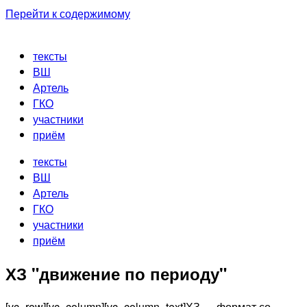
Перейти к содержимому
тексты
ВШ
Артель
ГКО
участники
приём
тексты
ВШ
Артель
ГКО
участники
приём
ХЗ "движение по периоду"
[vc_row][vc_column][vc_column_text]ХЗ — формат со-