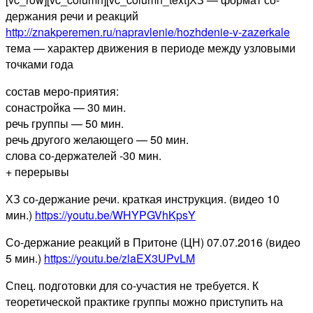
держания речи и реакций
http://znakperemen.ru/napravlenie/hozhdenie-v-zazerkale
тема — характер движения в периоде между узловыми
точками года
состав меро-приятия:
сонастройка — 30 мин.
речь группы — 50 мин.
речь другого желающего — 50 мин.
слова со-держателей -30 мин.
+ перерывы
ХЗ со-держание речи. краткая инструкция. (видео 10
мин.)
https://youtu.be/WHYPGVhKpsY
Со-держание реакций в Притоне (ЦН) 07.07.2016 (видео
5 мин.)
https://youtu.be/zlaEX3UPvLM
Спец. подготовки для со-участия не требуется. К
теоретической практике группы можно приступить на