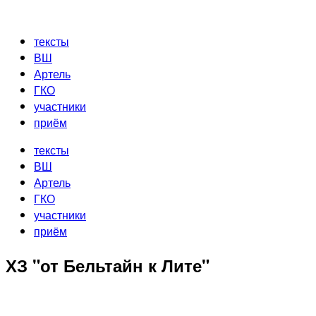
Перейти
к
тексты
содержимому
ВШ
Артель
ГКО
участники
приём
тексты
ВШ
Артель
ГКО
участники
приём
ХЗ "от Бельтайн к Лите"