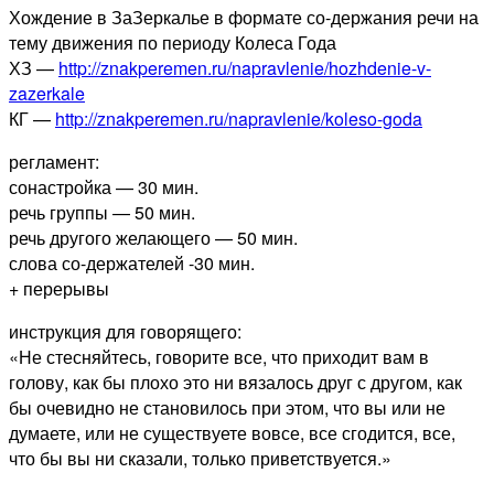
Хождение в ЗаЗеркалье в формате со-держания речи на
тему движения по периоду Колеса Года
ХЗ —
http://znakperemen.ru/napravlenie/hozhdenie-v-
zazerkale
КГ —
http://znakperemen.ru/napravlenie/koleso-goda
регламент:
сонастройка — 30 мин.
речь группы — 50 мин.
речь другого желающего — 50 мин.
слова со-держателей -30 мин.
+ перерывы
инструкция для говорящего:
«Не стесняйтесь, говорите все, что приходит вам в
голову, как бы плохо это ни вязалось друг с другом, как
бы очевидно не становилось при этом, что вы или не
думаете, или не существуете вовсе, все сгодится, все,
что бы вы ни сказали, только приветствуется.»