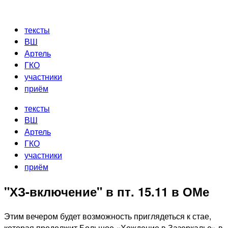
Перейти
к
тексты
содержимому
ВШ
Артель
ГКО
участники
приём
тексты
ВШ
Артель
ГКО
участники
приём
"ХЗ-включение" в пт. 15.11 в ОМе
Этим вечером будет возможность приглядеться к стае,
которая продолжит Большое «Хождение в Зазеркалье» в