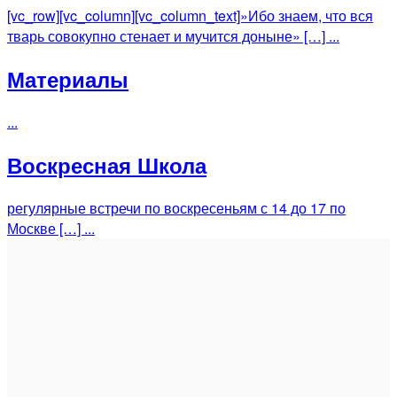
[vc_row][vc_column][vc_column_text]»Ибо знаем, что вся
тварь совокупно стенает и мучится доныне» […] ...
Материалы
...
Воскресная Школа
регулярные встречи по воскресеньям с 14 до 17 по
Москве […] ...