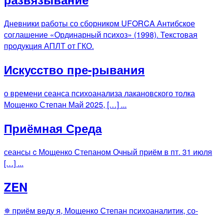
Дневники работы со сборником UFORCA Антибское
соглашение «Ординарный психоз» (1998). Текстовая
продукция АПЛТ от ГКО.
Искусство пре-рывания
о времени сеанса психоанализа лакановского толка
Мощенко Степан Май 2025, […] ...
Приёмная Среда
сеансы c Мощенко Степаном Очный приём в пт. 31 июля
[…] ...
ZEN
✵ приём веду я, Мощенко Степан психоаналитик, со-