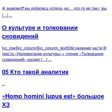
✵ знакомо❓ вы добились успеха, но… что-то не так✓ вы
[…] ...
О культуре и толковании
сновидений
[vc_row][vc_column][vc_column_text]Обсуждение части III
текста «Недомогание культуры»+ чтение «Толкования
сновидений» раздел […] ...
05 Кто такой аналитик
...
«Homo homini lupus est» большое
ХЗ