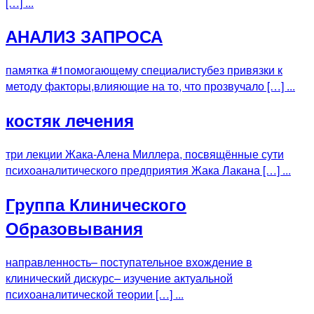
[…] ...
АНАЛИЗ ЗАПРОСА
памятка #1помогающему специалистубез привязки к
методу факторы,влияющие на то, что прозвучало […] ...
костяк лечения
три лекции Жака-Алена Миллера, посвящённые сути
психоаналитического предприятия Жака Лакана […] ...
Группа Клинического
Образовывания
направленность– поступательное вхождение в
клинический дискурс– изучение актуальной
психоаналитической теории […] ...