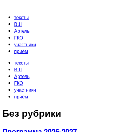
Перейти
к
тексты
содержимому
ВШ
Артель
ГКО
участники
приём
тексты
ВШ
Артель
ГКО
участники
приём
Без рубрики
Программа 2026-2027