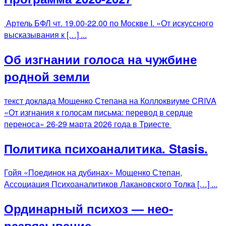
Артель БФЛ чт. 19.00-22.00 по Москве I. «От искуссного
высказывания к […] ...
Об изгнании голоса на чужбине
родной земли
текст доклада Мощенко Степана на Коллоквиуме CRIVA
«От изгнания к голосам письма: перевод в сердце
переноса» 26-29 марта 2026 года в Триесте
Политика психоаналитика. Stasis.
Гойя «Поединок на дубинах» Мощенко Степан,
Ассоциация Психоаналитиков Лакановского Толка […] ...
Ординарный психоз — нео-
развязывание